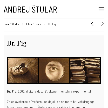
ANDREJ ŠTULAR
Dela / Works
Filmi / Films
Dr. Fig
Dr. Fig
Dr. Fig
, 2002, digital video, 12ʹ, eksperimentalni / experimental
Za celovečerec o Prešernu so dejali, da ne more biti več drugega
filma o znanem poetu. Štular reče »pa kaj še« in posname